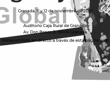
Granada, 11 y 12 de noviembre de 2021
Auditorio Caja Rural de Granada
Av. Don Bosco 2, 18006 Granada
Retransmitido en directo a través de esta página web