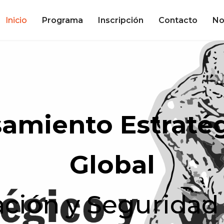
Inicio
Programa
Inscripción
Contacto
No
amiento Estraté
Global
ación y Seguridad