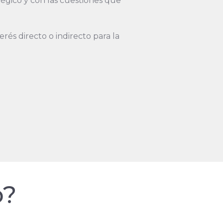
tégico y con las cuestiones que
és directo o indirecto para la
o?